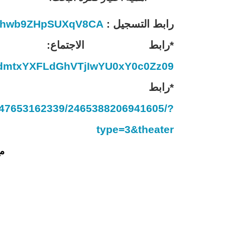
رابط التسجيل
:
/yxhwb9ZHpSUXqV8CA
*
رابط الاجتماع
:
dmtxYXFLdGhVTjIwYU0xY0c0Zz09
*رابط 
9847653162339/2465388206941605/?
type=3&theater
مع