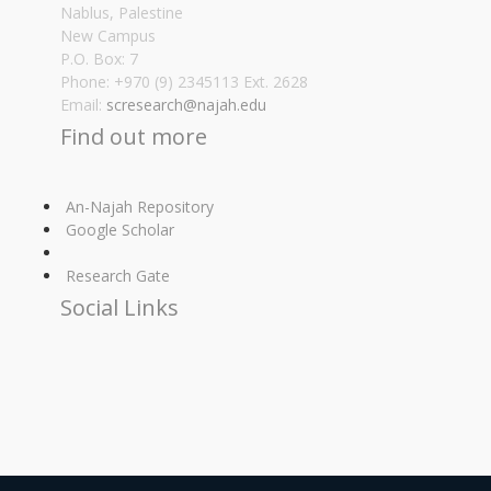
Nablus, Palestine
New Campus
P.O. Box: 7
Phone: +970 (9) 2345113 Ext. 2628
Email:
scresearch@najah.edu
Find out more
An-Najah Repository
Google Scholar
Research Gate
Social Links