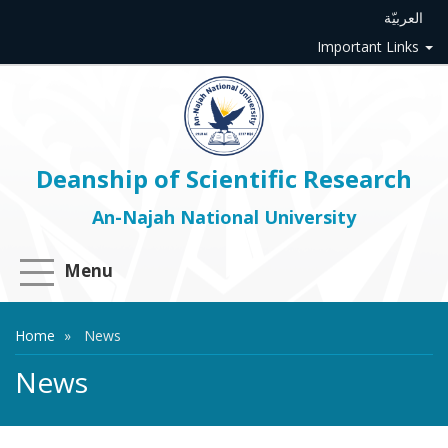
العربيّة
Important Links
Deanship of Scientific Research
An-Najah National University
Menu
Home
News
News